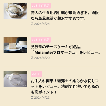
おすすめ商品
特大の生食用岩牡蠣が最高過ぎる。通販
なら島風生活が超おすすめです。
2024/4/24
おすすめ商品
見波亭のチーズケーキが絶品。
「Minamiteiフロマージュ」をレビュー。
2024/4/29
暮らし
お手入れ簡単！珪藻土の柔らか水切りマ
ットをレビュー。洗剤で丸洗いできるの
も高ポイント！
2024/4/23