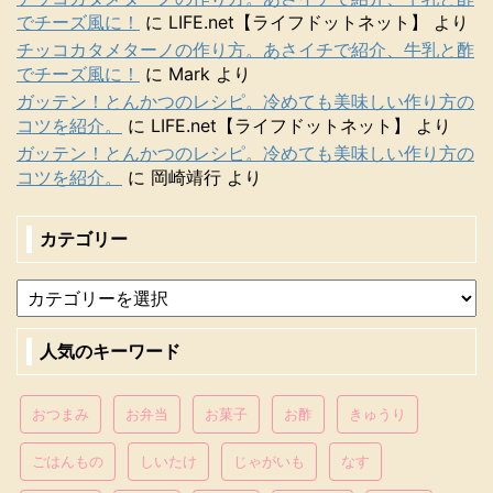
でチーズ風に！
に
LIFE.net【ライフドットネット】
より
チッコカタメターノの作り方。あさイチで紹介、牛乳と酢
でチーズ風に！
に
Mark
より
ガッテン！とんかつのレシピ。冷めても美味しい作り方の
コツを紹介。
に
LIFE.net【ライフドットネット】
より
ガッテン！とんかつのレシピ。冷めても美味しい作り方の
コツを紹介。
に
岡崎靖行
より
カテゴリー
人気のキーワード
おつまみ
お弁当
お菓子
お酢
きゅうり
ごはんもの
しいたけ
じゃがいも
なす