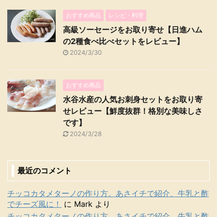
おすすめ商品
レシピ・料理
高級ソーセージをお取り寄せ【日進ハム
の2種食べ比べセットをレビュー】
2024/3/30
おすすめ商品
水谷水産の人気お刺身セットをお取り寄
せレビュー【鮮度抜群！格別な美味しさ
です】
2024/3/28
最近のコメント
チッコカタメターノの作り方。あさイチで紹介、牛乳と酢
でチーズ風に！
に
Mark
より
チッコカタメターノの作り方。あさイチで紹介、牛乳と酢