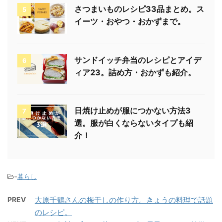
さつまいものレシピ33品まとめ。ス
5
イーツ・おやつ・おかずまで。
サンドイッチ弁当のレシピとアイデ
6
ィア23。詰め方・おかずも紹介。
日焼け止めが服につかない方法3
7
選。服が白くならないタイプも紹
介！
-
暮らし
PREV
大原千鶴さんの梅干しの作り方。きょうの料理で話題
のレシピ。