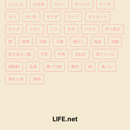
にんじん
ひき肉
カレー
キャベツ
ケーキ
サバ
サバ缶
サラダ
スープ
ダイエット
チーズ
トマト
ニラ
ネギ
パスタ
作り置き
卵
味噌
大根
大葉
梅干し
海老
漬物
炊き込みご飯
牛乳
牛肉
玉ねぎ
生クリーム
調味料
豆腐
豚バラ肉
豚肉
鍋
食パン
鶏もも肉
鶏肉
LIFE.net