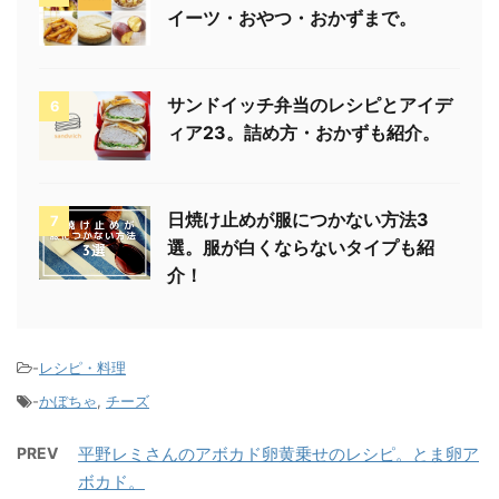
イーツ・おやつ・おかずまで。
サンドイッチ弁当のレシピとアイデ
6
ィア23。詰め方・おかずも紹介。
日焼け止めが服につかない方法3
7
選。服が白くならないタイプも紹
介！
-
レシピ・料理
-
かぼちゃ
,
チーズ
PREV
平野レミさんのアボカド卵黄乗せのレシピ。とま卵ア
ボカド。