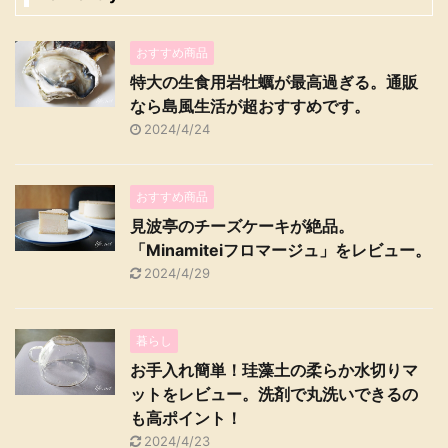
おすすめ商品
特大の生食用岩牡蠣が最高過ぎる。通販
なら島風生活が超おすすめです。
2024/4/24
おすすめ商品
見波亭のチーズケーキが絶品。
「Minamiteiフロマージュ」をレビュー。
2024/4/29
暮らし
お手入れ簡単！珪藻土の柔らか水切りマ
ットをレビュー。洗剤で丸洗いできるの
も高ポイント！
2024/4/23