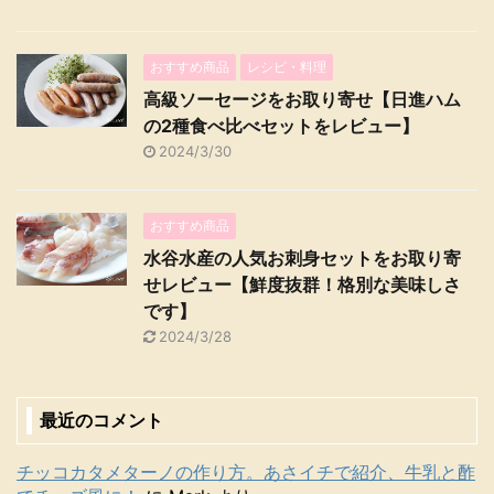
おすすめ商品
レシピ・料理
高級ソーセージをお取り寄せ【日進ハム
の2種食べ比べセットをレビュー】
2024/3/30
おすすめ商品
水谷水産の人気お刺身セットをお取り寄
せレビュー【鮮度抜群！格別な美味しさ
です】
2024/3/28
最近のコメント
チッコカタメターノの作り方。あさイチで紹介、牛乳と酢