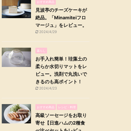
おすすめ商品
見波亭のチーズケーキが
絶品。「Minamiteiフロ
マージュ」をレビュー。
2024/4/29
暮らし
お手入れ簡単！珪藻土の
柔らか水切りマットをレ
ビュー。洗剤で丸洗いで
きるのも高ポイント！
2024/4/23
おすすめ商品
レシピ・料理
高級ソーセージをお取り
寄せ【日進ハムの2種食
べ比べセットをレビュ