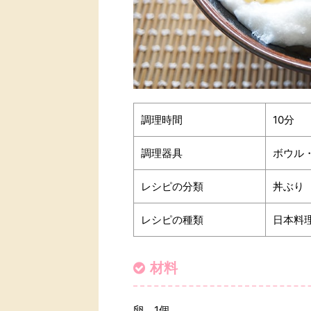
調理時間
10分
調理器具
ボウル
レシピの分類
丼ぶり
レシピの種類
日本料
材料
卵 1個