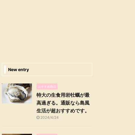
New entry
おすすめ商品
特大の生食用岩牡蠣が最
高過ぎる。通販なら島風
生活が超おすすめです。
2024/4/24