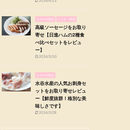
2024/4/23
おすすめ商品
レシピ・料理
高級ソーセージをお取り
寄せ【日進ハムの2種食
べ比べセットをレビュ
ー】
2024/3/30
おすすめ商品
水谷水産の人気お刺身セ
ットをお取り寄せレビュ
ー【鮮度抜群！格別な美
味しさです】
2024/3/28