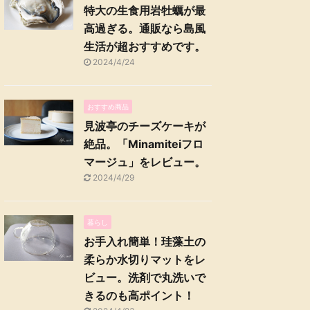
特大の生食用岩牡蠣が最
高過ぎる。通販なら島風
生活が超おすすめです。
2024/4/24
おすすめ商品
見波亭のチーズケーキが
絶品。「Minamiteiフロ
マージュ」をレビュー。
2024/4/29
暮らし
お手入れ簡単！珪藻土の
柔らか水切りマットをレ
ビュー。洗剤で丸洗いで
きるのも高ポイント！