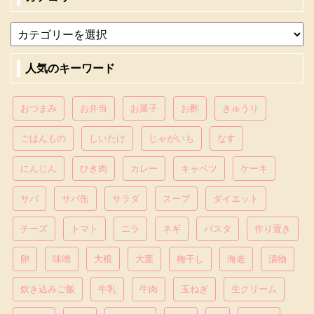
人気のキーワード
おつまみ
お弁当
お菓子
お酢
きゅうり
ごはんもの
しいたけ
じゃがいも
なす
にんじん
ひき肉
カレー
キャベツ
ケーキ
サバ
サバ缶
サラダ
スープ
ダイエット
チーズ
トマト
ニラ
ネギ
パスタ
作り置き
卵
味噌
大根
大葉
梅干し
海老
漬物
炊き込みご飯
牛乳
牛肉
玉ねぎ
生クリーム