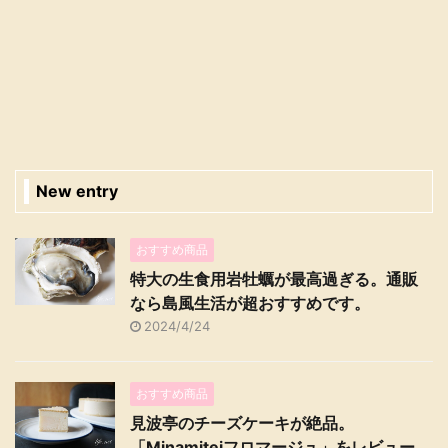
New entry
おすすめ商品
特大の生食用岩牡蠣が最高過ぎる。通販
なら島風生活が超おすすめです。
2024/4/24
おすすめ商品
見波亭のチーズケーキが絶品。
「Minamiteiフロマージュ」をレビュー。