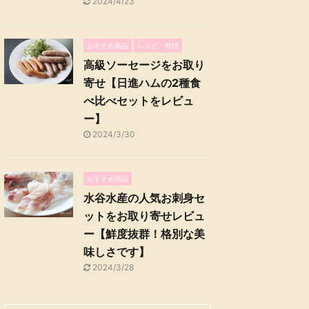
2024/4/23
おすすめ商品
レシピ・料理
高級ソーセージをお取り
寄せ【日進ハムの2種食
べ比べセットをレビュ
ー】
2024/3/30
おすすめ商品
水谷水産の人気お刺身セ
ットをお取り寄せレビュ
ー【鮮度抜群！格別な美
味しさです】
2024/3/28