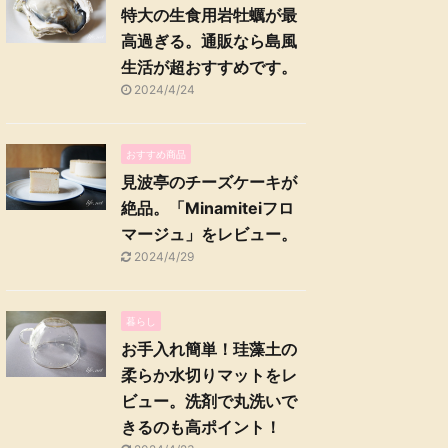
特大の生食用岩牡蠣が最
高過ぎる。通販なら島風
生活が超おすすめです。
2024/4/24
おすすめ商品
見波亭のチーズケーキが
絶品。「Minamiteiフロ
マージュ」をレビュー。
2024/4/29
暮らし
お手入れ簡単！珪藻土の
柔らか水切りマットをレ
ビュー。洗剤で丸洗いで
きるのも高ポイント！