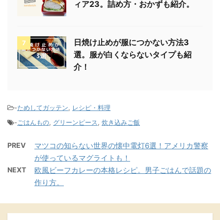
ィア23。詰め方・おかずも紹介。
日焼け止めが服につかない方法3
7
選。服が白くならないタイプも紹
介！
-
ためしてガッテン
,
レシピ・料理
-
ごはんもの
,
グリーンピース
,
炊き込みご飯
PREV
マツコの知らない世界の懐中電灯6選！アメリカ警察
が使っているマグライトも！
NEXT
欧風ビーフカレーの本格レシピ。男子ごはんで話題の
作り方。