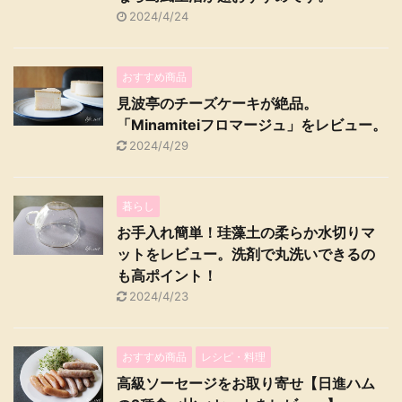
2024/4/24
おすすめ商品
見波亭のチーズケーキが絶品。
「Minamiteiフロマージュ」をレビュー。
2024/4/29
暮らし
お手入れ簡単！珪藻土の柔らか水切りマ
ットをレビュー。洗剤で丸洗いできるの
も高ポイント！
2024/4/23
おすすめ商品
レシピ・料理
高級ソーセージをお取り寄せ【日進ハム