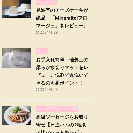
おすすめ商品
見波亭のチーズケーキが
絶品。「Minamiteiフロ
マージュ」をレビュー。
2024/4/29
暮らし
お手入れ簡単！珪藻土の
柔らか水切りマットをレ
ビュー。洗剤で丸洗いで
きるのも高ポイント！
2024/4/23
おすすめ商品
レシピ・料理
高級ソーセージをお取り
寄せ【日進ハムの2種食
べ比べセットをレビュ