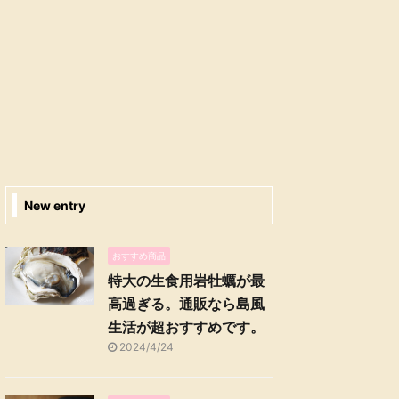
New entry
おすすめ商品
特大の生食用岩牡蠣が最
高過ぎる。通販なら島風
生活が超おすすめです。
2024/4/24