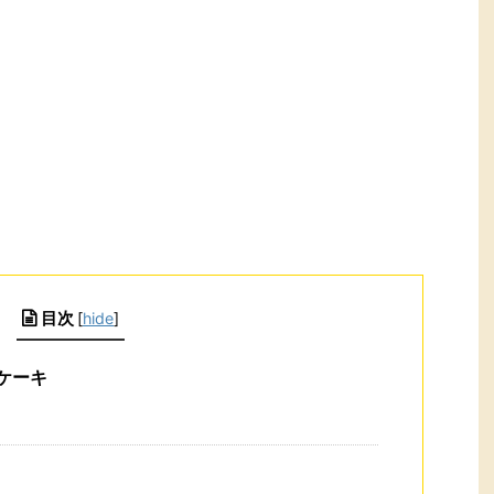
目次
[
hide
]
ケーキ