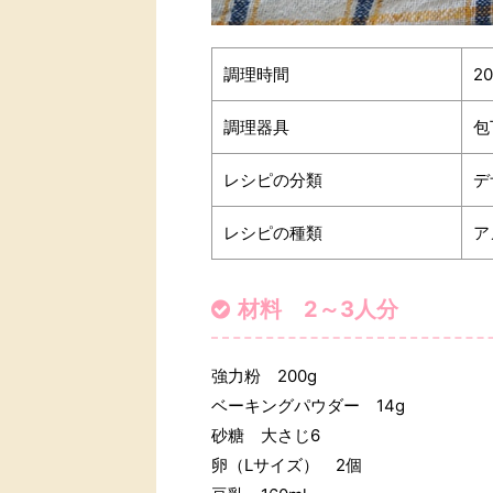
調理時間
2
調理器具
包
レシピの分類
デ
レシピの種類
ア
材料 2～3人分
強力粉 200g
ベーキングパウダー 14g
砂糖 大さじ6
卵（Lサイズ） 2個