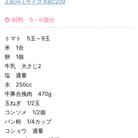
3.8cm Lサイズ KBC209
材料 5～9個分
トマト 5玉～9玉
米 1合
卵 1個
牛乳 大さじ2
塩 適量
水 250cc
牛豚合挽肉 470g
玉ねぎ 1/2玉
コンソメ 1/2個
パン粉 1/4カップ
コショウ 適量