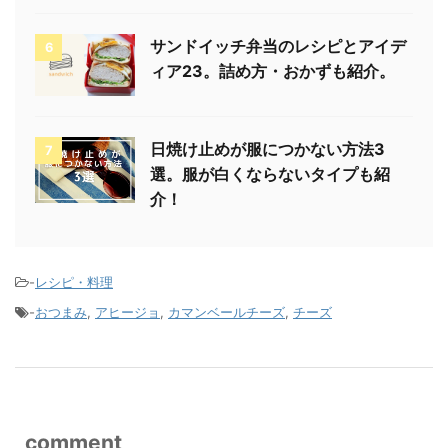
サンドイッチ弁当のレシピとアイデ
6
ィア23。詰め方・おかずも紹介。
日焼け止めが服につかない方法3
7
選。服が白くならないタイプも紹
介！
-
レシピ・料理
-
おつまみ
,
アヒージョ
,
カマンベールチーズ
,
チーズ
comment