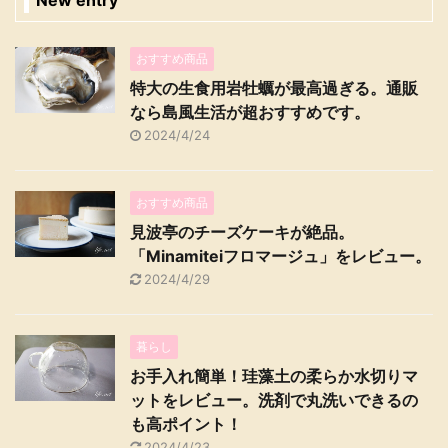
おすすめ商品
特大の生食用岩牡蠣が最高過ぎる。通販
なら島風生活が超おすすめです。
2024/4/24
おすすめ商品
見波亭のチーズケーキが絶品。
「Minamiteiフロマージュ」をレビュー。
2024/4/29
暮らし
お手入れ簡単！珪藻土の柔らか水切りマ
ットをレビュー。洗剤で丸洗いできるの
も高ポイント！
2024/4/23