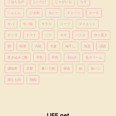
ごはんもの
しいたけ
じゃがいも
なす
にんじん
ひき肉
カレー
キャベツ
ケーキ
サバ
サバ缶
サラダ
スープ
ダイエット
チーズ
トマト
ニラ
ネギ
パスタ
作り置き
卵
味噌
大根
大葉
梅干し
海老
漬物
炊き込みご飯
牛乳
牛肉
玉ねぎ
生クリーム
調味料
豆腐
豚バラ肉
豚肉
鍋
食パン
鶏もも肉
鶏肉
LIFE.net