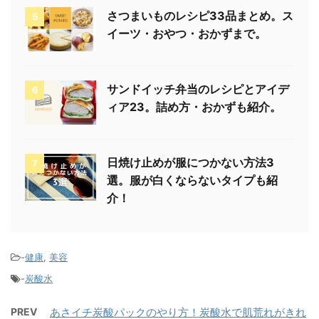
さつまいものレシピ33品まとめ。ス
5
イーツ・おやつ・おかずまで。
サンドイッチ弁当のレシピとアイデ
6
ィア23。詰め方・おかずも紹介。
日焼け止めが服につかない方法3
7
選。服が白くならないタイプも紹
介！
-
健康
,
美容
-
炭酸水
PREV
あさイチ炭酸パックのやり方！炭酸水で肌荒れがきれ