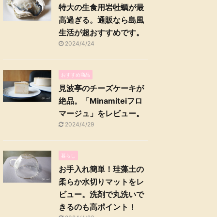
特大の生食用岩牡蠣が最
高過ぎる。通販なら島風
生活が超おすすめです。
2024/4/24
おすすめ商品
見波亭のチーズケーキが
絶品。「Minamiteiフロ
マージュ」をレビュー。
2024/4/29
暮らし
お手入れ簡単！珪藻土の
柔らか水切りマットをレ
ビュー。洗剤で丸洗いで
きるのも高ポイント！