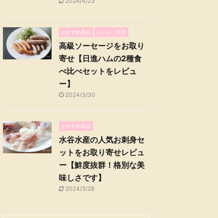
2024/4/23
おすすめ商品
レシピ・料理
高級ソーセージをお取り
寄せ【日進ハムの2種食
べ比べセットをレビュ
ー】
2024/3/30
おすすめ商品
水谷水産の人気お刺身セ
ットをお取り寄せレビュ
ー【鮮度抜群！格別な美
味しさです】
2024/3/28