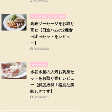
2024/4/23
おすすめ商品
レシピ・料理
高級ソーセージをお取り
寄せ【日進ハムの2種食
べ比べセットをレビュ
ー】
2024/3/30
おすすめ商品
水谷水産の人気お刺身セ
ットをお取り寄せレビュ
ー【鮮度抜群！格別な美
味しさです】
2024/3/28