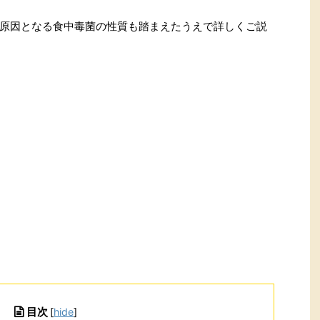
原因となる食中毒菌の性質も踏まえたうえで詳しくご説
目次
[
hide
]