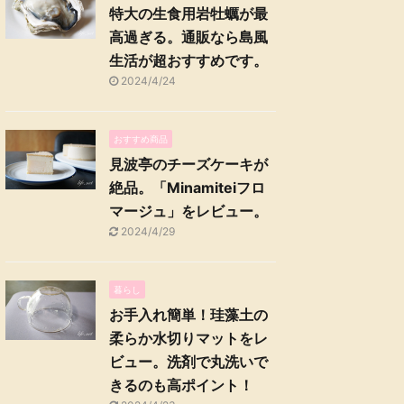
特大の生食用岩牡蠣が最
高過ぎる。通販なら島風
生活が超おすすめです。
2024/4/24
おすすめ商品
見波亭のチーズケーキが
絶品。「Minamiteiフロ
マージュ」をレビュー。
2024/4/29
暮らし
お手入れ簡単！珪藻土の
柔らか水切りマットをレ
ビュー。洗剤で丸洗いで
きるのも高ポイント！