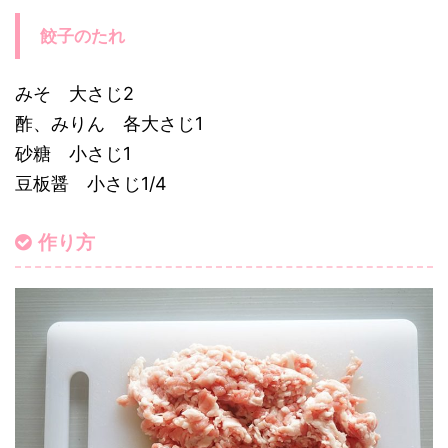
餃子のたれ
みそ 大さじ2
酢、みりん 各大さじ1
砂糖 小さじ1
豆板醤 小さじ1/4
作り方