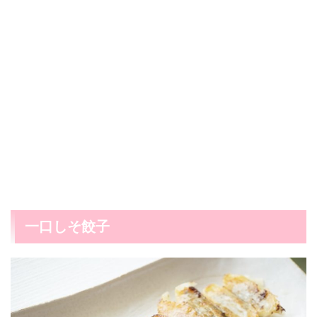
一口しそ餃子