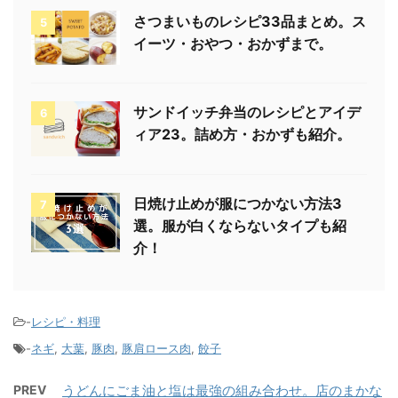
さつまいものレシピ33品まとめ。ス
5
イーツ・おやつ・おかずまで。
サンドイッチ弁当のレシピとアイデ
6
ィア23。詰め方・おかずも紹介。
日焼け止めが服につかない方法3
7
選。服が白くならないタイプも紹
介！
-
レシピ・料理
-
ネギ
,
大葉
,
豚肉
,
豚肩ロース肉
,
餃子
PREV
うどんにごま油と塩は最強の組み合わせ。店のまかな