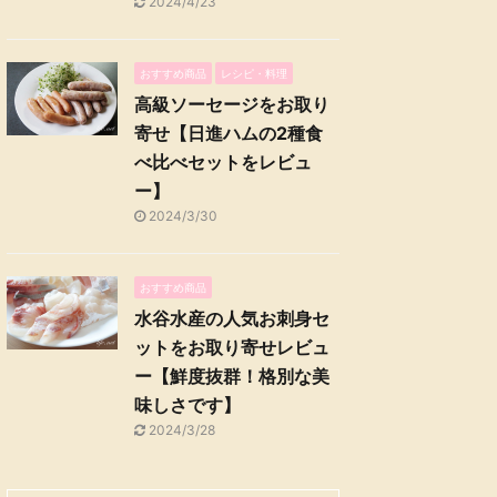
2024/4/23
おすすめ商品
レシピ・料理
高級ソーセージをお取り
寄せ【日進ハムの2種食
べ比べセットをレビュ
ー】
2024/3/30
おすすめ商品
水谷水産の人気お刺身セ
ットをお取り寄せレビュ
ー【鮮度抜群！格別な美
味しさです】
2024/3/28