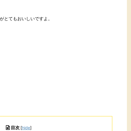
がとてもおいしいですよ。
目次
[
hide
]