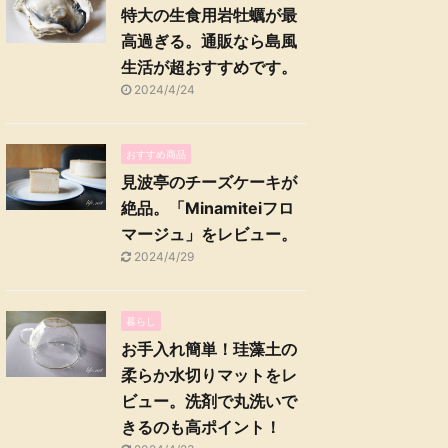
特大の生食用岩牡蠣が最
高過ぎる。通販なら島風
生活が超おすすめです。
2024/4/24
おすすめ商品
見波亭のチーズケーキが
絶品。「Minamiteiフロ
マージュ」をレビュー。
2024/4/29
暮らし
お手入れ簡単！珪藻土の
柔らか水切りマットをレ
ビュー。洗剤で丸洗いで
きるのも高ポイント！