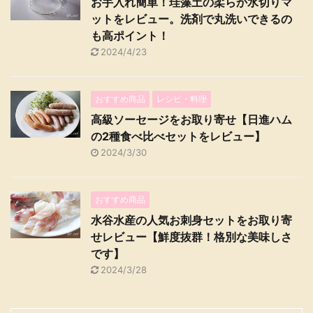
お手入れ簡単！珪藻土の柔らか水切りマ
ットをレビュー。洗剤で丸洗いできるの
も高ポイント！
2024/4/23
おすすめ商品
レシピ・料理
高級ソーセージをお取り寄せ【日進ハム
の2種食べ比べセットをレビュー】
2024/3/30
おすすめ商品
水谷水産の人気お刺身セットをお取り寄
せレビュー【鮮度抜群！格別な美味しさ
です】
2024/3/28