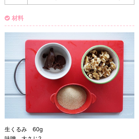
材料
生くるみ 60g
味噌 大さじ2