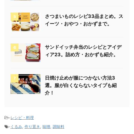
さつまいものレシピ33品まとめ。ス
5
イーツ・おやつ・おかずまで。
サンドイッチ弁当のレシピとアイデ
6
ィア23。詰め方・おかずも紹介。
日焼け止めが服につかない方法3
7
選。服が白くならないタイプも紹
介！
-
レシピ・料理
-
くるみ
,
作り置き
,
味噌
,
調味料