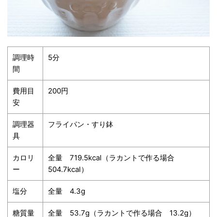
調理時
5分
間
費用目
200円
安
調理器
フライパン・すり鉢
具
カロリ
全量 719.5kcal（ラカントで作る場合
ー
504.7kcal）
塩分
全量 4.3g
糖質量
全量 53.7g（ラカントで作る場合 13.2g）