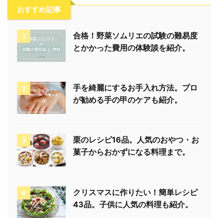
おすすめ記事
合格！野菜ソムリエの試験の難易度
1
とかかった費用の体験談を紹介。
手を綺麗にするお手入れ方法。プロ
2
が勧める手の甲のケアも紹介。
栗のレシピ16品。人気のおやつ・お
3
菓子からおかずになる料理まで。
クリスマスに作りたい！簡単レシピ
4
43品。子供に人気の料理も紹介。