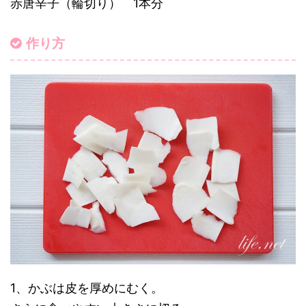
赤唐辛子（輪切り） 1本分
作り方
1、かぶは皮を厚めにむく。