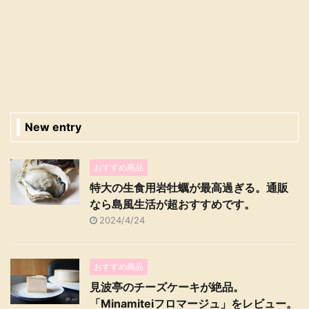
New entry
おすすめ商品
特大の生食用岩牡蠣が最高過ぎる。通販
なら島風生活が超おすすめです。
2024/4/24
おすすめ商品
見波亭のチーズケーキが絶品。
「Minamiteiフロマージュ」をレビュー。