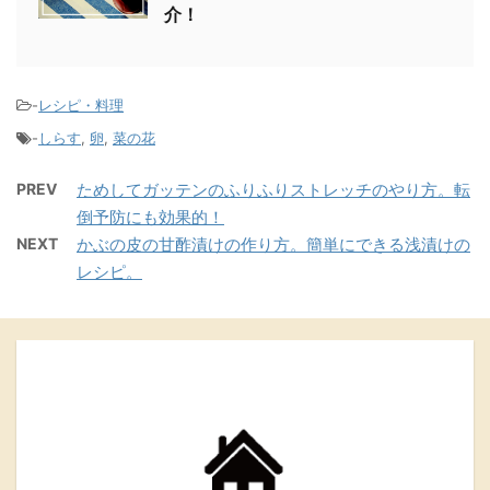
介！
-
レシピ・料理
-
しらす
,
卵
,
菜の花
PREV
ためしてガッテンのふりふりストレッチのやり方。転
倒予防にも効果的！
NEXT
かぶの皮の甘酢漬けの作り方。簡単にできる浅漬けの
レシピ。