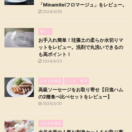
「Minamiteiフロマージュ」をレビュー。
2024/4/29
暮らし
お手入れ簡単！珪藻土の柔らか水切りマ
ットをレビュー。洗剤で丸洗いできるの
も高ポイント！
2024/4/23
おすすめ商品
レシピ・料理
高級ソーセージをお取り寄せ【日進ハム
の2種食べ比べセットをレビュー】
2024/3/30
おすすめ商品
水谷水産の人気お刺身セットをお取り寄