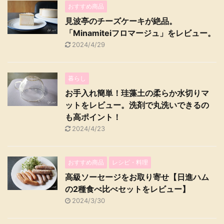
おすすめ商品
見波亭のチーズケーキが絶品。
「Minamiteiフロマージュ」をレビュー。
2024/4/29
暮らし
お手入れ簡単！珪藻土の柔らか水切りマ
ットをレビュー。洗剤で丸洗いできるの
も高ポイント！
2024/4/23
おすすめ商品
レシピ・料理
高級ソーセージをお取り寄せ【日進ハム
の2種食べ比べセットをレビュー】
2024/3/30