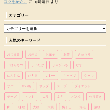
コツを紹介。
に
岡崎靖行
より
カテゴリー
人気のキーワード
おつまみ
お弁当
お菓子
お酢
きゅうり
ごはんもの
しいたけ
じゃがいも
なす
にんじん
ひき肉
カレー
キャベツ
ケーキ
サバ
サバ缶
サラダ
スープ
ダイエット
チーズ
トマト
ニラ
ネギ
パスタ
作り置き
卵
味噌
大根
大葉
梅干し
海老
漬物