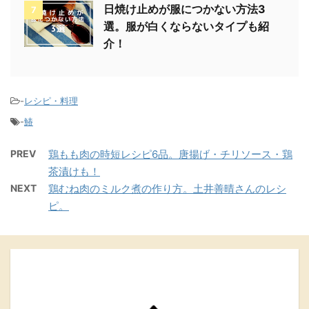
日焼け止めが服につかない方法3
7
選。服が白くならないタイプも紹
介！
-
レシピ・料理
-
鰆
PREV
鶏もも肉の時短レシピ6品。唐揚げ・チリソース・鶏
茶漬けも！
NEXT
鶏むね肉のミルク煮の作り方。土井善晴さんのレシ
ピ。