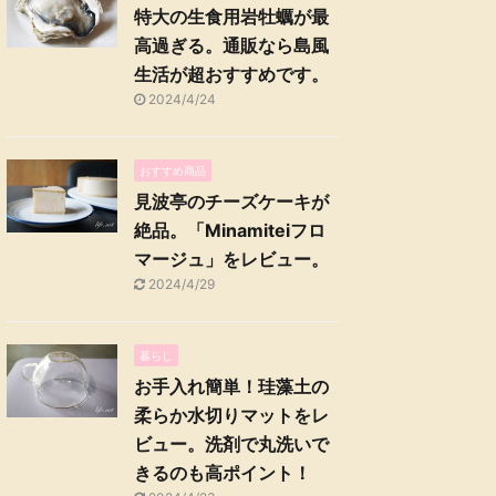
特大の生食用岩牡蠣が最
高過ぎる。通販なら島風
生活が超おすすめです。
2024/4/24
おすすめ商品
見波亭のチーズケーキが
絶品。「Minamiteiフロ
マージュ」をレビュー。
2024/4/29
暮らし
お手入れ簡単！珪藻土の
柔らか水切りマットをレ
ビュー。洗剤で丸洗いで
きるのも高ポイント！