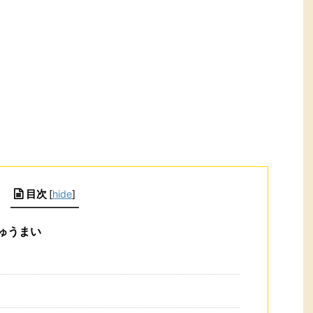
目次
[
hide
]
ゅうまい