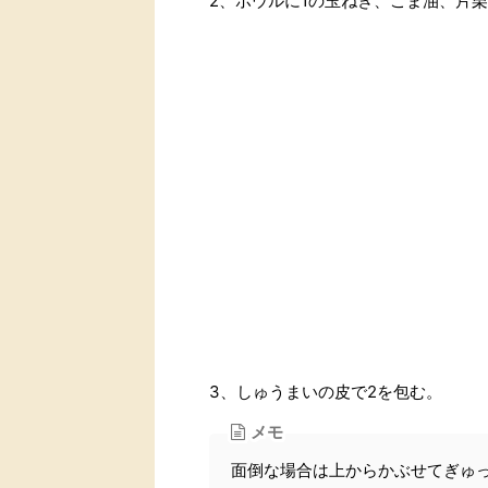
2、ボウルに1の玉ねぎ、ごま油、片
3、しゅうまいの皮で2を包む。
メモ
面倒な場合は上からかぶせてぎゅ