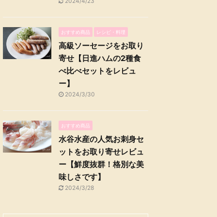
2024/4/23
おすすめ商品
レシピ・料理
高級ソーセージをお取り
寄せ【日進ハムの2種食
べ比べセットをレビュ
ー】
2024/3/30
おすすめ商品
水谷水産の人気お刺身セ
ットをお取り寄せレビュ
ー【鮮度抜群！格別な美
味しさです】
2024/3/28