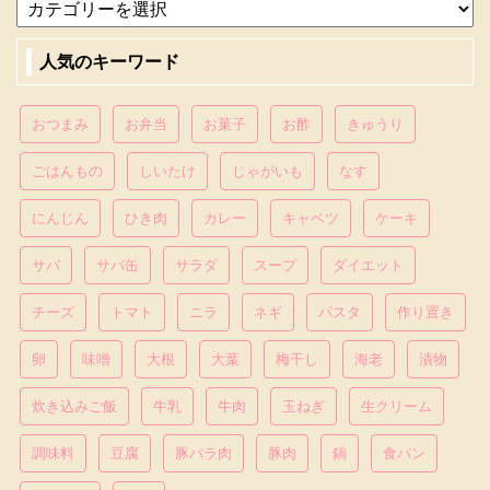
人気のキーワード
おつまみ
お弁当
お菓子
お酢
きゅうり
ごはんもの
しいたけ
じゃがいも
なす
にんじん
ひき肉
カレー
キャベツ
ケーキ
サバ
サバ缶
サラダ
スープ
ダイエット
チーズ
トマト
ニラ
ネギ
パスタ
作り置き
卵
味噌
大根
大葉
梅干し
海老
漬物
炊き込みご飯
牛乳
牛肉
玉ねぎ
生クリーム
調味料
豆腐
豚バラ肉
豚肉
鍋
食パン