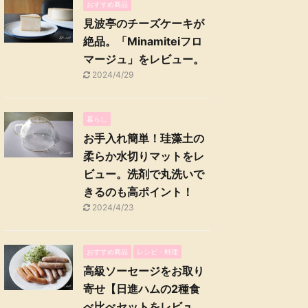
おすすめ商品
見波亭のチーズケーキが
絶品。「Minamiteiフロ
マージュ」をレビュー。
2024/4/29
暮らし
お手入れ簡単！珪藻土の
柔らか水切りマットをレ
ビュー。洗剤で丸洗いで
きるのも高ポイント！
2024/4/23
おすすめ商品
レシピ・料理
高級ソーセージをお取り
寄せ【日進ハムの2種食
べ比べセットをレビュ