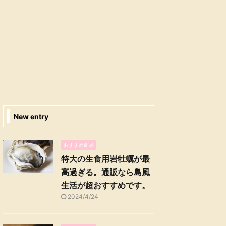
New entry
おすすめ商品
特大の生食用岩牡蠣が最
高過ぎる。通販なら島風
生活が超おすすめです。
2024/4/24