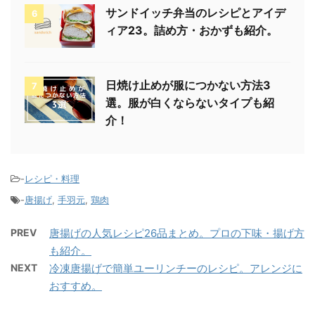
サンドイッチ弁当のレシピとアイデ
6
ィア23。詰め方・おかずも紹介。
日焼け止めが服につかない方法3
7
選。服が白くならないタイプも紹
介！
-
レシピ・料理
-
唐揚げ
,
手羽元
,
鶏肉
PREV
唐揚げの人気レシピ26品まとめ。プロの下味・揚げ方
も紹介。
NEXT
冷凍唐揚げで簡単ユーリンチーのレシピ。アレンジに
おすすめ。