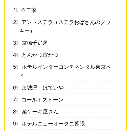
1
不二家
2
アントステラ（ステラおばさんのクッ
キー）
3
京橋千疋屋
4
とんかつ濵かつ
5
ホテルインターコンチネンタル東京ベ
イ
6
茨城県 ほていや
7
コールドストーン
8
某ケーキ屋さん
9
ホテルニューオータニ幕張