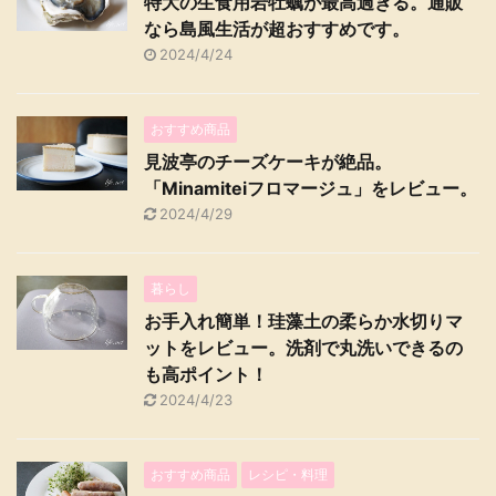
特大の生食用岩牡蠣が最高過ぎる。通販
なら島風生活が超おすすめです。
2024/4/24
おすすめ商品
見波亭のチーズケーキが絶品。
「Minamiteiフロマージュ」をレビュー。
2024/4/29
暮らし
お手入れ簡単！珪藻土の柔らか水切りマ
ットをレビュー。洗剤で丸洗いできるの
も高ポイント！
2024/4/23
おすすめ商品
レシピ・料理