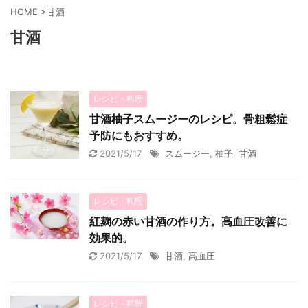
HOME
>
甘酒
甘酒
レシピ・料理
甘酒柚子スムージーのレシピ。骨粗鬆症
予防にもおすすめ。
2021/5/17
スムージー
,
柚子
,
甘酒
レシピ・料理
紅麹の赤い甘酒の作り方。高血圧改善に
効果的。
2021/5/17
甘酒
,
高血圧
レシピ・料理