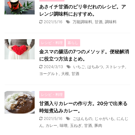
あさイチ甘酒のピリ辛だれのレシピ。ア
レンジ調味料におすすめ。
2021/5/16
万能調味料
,
甘酒
,
調味料
レシピ・料理
暮らし
金スマの腸活の7つのメソッド。便秘解消
に役立つ方法まとめ。
2024/3/13
いちご
,
はちみつ
,
ストレッチ
,
ヨーグルト
,
大根
,
甘酒
レシピ・料理
甘酒入りカレーの作り方。20分で出来る
時短煮込みカレー。
2021/5/16
ごはんもの
,
じゃがいも
,
にんじ
ん
,
カレー
,
味噌
,
玉ねぎ
,
甘酒
,
豚肉