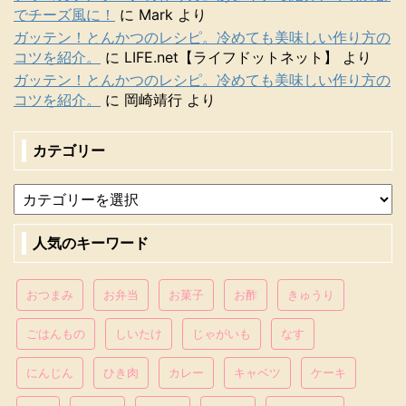
でチーズ風に！
に
Mark
より
ガッテン！とんかつのレシピ。冷めても美味しい作り方の
コツを紹介。
に
LIFE.net【ライフドットネット】
より
ガッテン！とんかつのレシピ。冷めても美味しい作り方の
コツを紹介。
に
岡崎靖行
より
カテゴリー
人気のキーワード
おつまみ
お弁当
お菓子
お酢
きゅうり
ごはんもの
しいたけ
じゃがいも
なす
にんじん
ひき肉
カレー
キャベツ
ケーキ