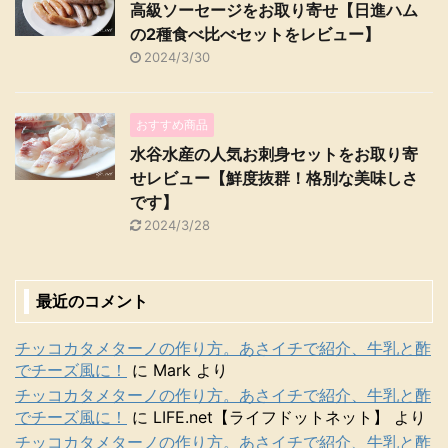
高級ソーセージをお取り寄せ【日進ハム
の2種食べ比べセットをレビュー】
2024/3/30
おすすめ商品
水谷水産の人気お刺身セットをお取り寄
せレビュー【鮮度抜群！格別な美味しさ
です】
2024/3/28
最近のコメント
チッコカタメターノの作り方。あさイチで紹介、牛乳と酢
でチーズ風に！
に
Mark
より
チッコカタメターノの作り方。あさイチで紹介、牛乳と酢
でチーズ風に！
に
LIFE.net【ライフドットネット】
より
チッコカタメターノの作り方。あさイチで紹介、牛乳と酢