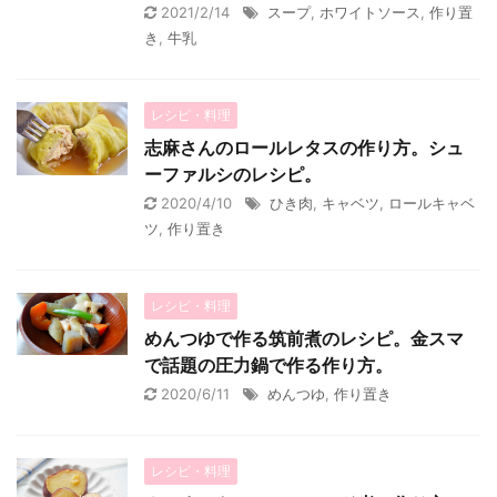
2021/2/14
スープ
,
ホワイトソース
,
作り置
き
,
牛乳
レシピ・料理
志麻さんのロールレタスの作り方。シュ
ーファルシのレシピ。
2020/4/10
ひき肉
,
キャベツ
,
ロールキャベ
ツ
,
作り置き
レシピ・料理
めんつゆで作る筑前煮のレシピ。金スマ
で話題の圧力鍋で作る作り方。
2020/6/11
めんつゆ
,
作り置き
レシピ・料理