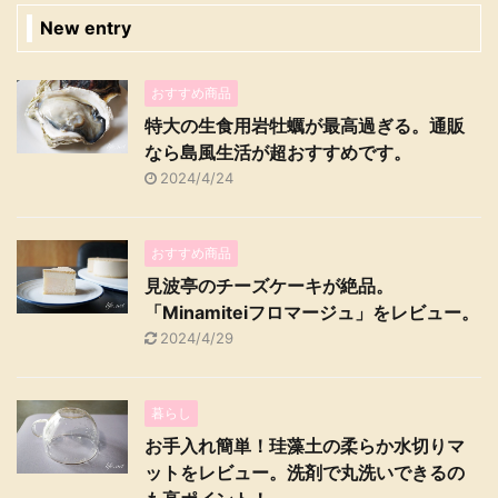
New entry
おすすめ商品
特大の生食用岩牡蠣が最高過ぎる。通販
なら島風生活が超おすすめです。
2024/4/24
おすすめ商品
見波亭のチーズケーキが絶品。
「Minamiteiフロマージュ」をレビュー。
2024/4/29
暮らし
お手入れ簡単！珪藻土の柔らか水切りマ
ットをレビュー。洗剤で丸洗いできるの