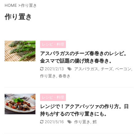
HOME
>
作り置き
作り置き
レシピ・料理
アスパラガスのチーズ春巻きのレシピ。
金スマで話題の揚げ焼き春巻き。
2021/2/13
アスパラガス
,
チーズ
,
ベーコン
,
作り置き
,
春巻き
レシピ・料理
レンジで！アクアパッツァの作り方。日
持ちがするので作り置きにも。
2021/5/16
作り置き
,
鱈