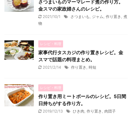
さつまいものマーマレード煮の作り方。
金スマの家政婦さんのレシピ。
2021/10/1
さつまいも
,
ジャム
,
作り置き
,
煮
物
レシピ・料理
家事代行タスカジの作り置きレシピ。金
スマで話題の料理まとめ。
2021/2/14
作り置き
,
時短
レシピ・料理
作り置き用ミートボールのレシピ。5日間
日持ちがする作り方。
2019/12/13
ひき肉
,
作り置き
,
肉団子