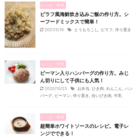
レシピ・料理
ピラフ風海鮮炊き込みご飯の作り方。シ
ーフードミックスで簡単！
2021/5/16
とうもろこし
,
ピラフ
,
作り置き
レシピ・料理
ピーマン入りハンバーグの作り方。みじ
ん切りにして子供にも人気！
2020/10/23
お弁当
,
ひき肉
,
れんこん
,
ハン
バーグ
,
ピーマン
,
作り置き
,
合いびき肉
,
牛乳
レシピ・料理
超簡単ホワイトソースのレシピ。電子レ
ンジでできる！