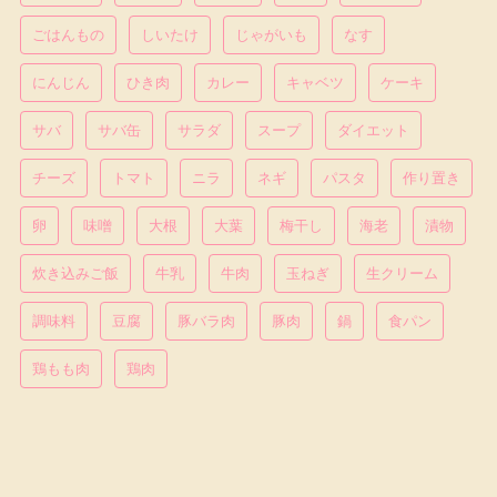
ごはんもの
しいたけ
じゃがいも
なす
にんじん
ひき肉
カレー
キャベツ
ケーキ
サバ
サバ缶
サラダ
スープ
ダイエット
チーズ
トマト
ニラ
ネギ
パスタ
作り置き
卵
味噌
大根
大葉
梅干し
海老
漬物
炊き込みご飯
牛乳
牛肉
玉ねぎ
生クリーム
調味料
豆腐
豚バラ肉
豚肉
鍋
食パン
鶏もも肉
鶏肉