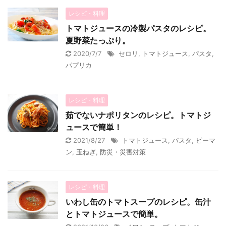
レシピ・料理
トマトジュースの冷製パスタのレシピ。
夏野菜たっぷり。
2020/7/7
セロリ
,
トマトジュース
,
パスタ
,
パプリカ
レシピ・料理
茹でないナポリタンのレシピ。トマトジ
ュースで簡単！
2021/8/27
トマトジュース
,
パスタ
,
ピーマ
ン
,
玉ねぎ
,
防災・災害対策
レシピ・料理
いわし缶のトマトスープのレシピ。缶汁
とトマトジュースで簡単。