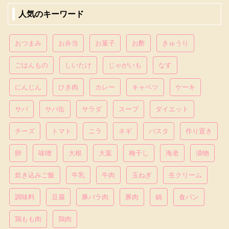
人気のキーワード
おつまみ
お弁当
お菓子
お酢
きゅうり
ごはんもの
しいたけ
じゃがいも
なす
にんじん
ひき肉
カレー
キャベツ
ケーキ
サバ
サバ缶
サラダ
スープ
ダイエット
チーズ
トマト
ニラ
ネギ
パスタ
作り置き
卵
味噌
大根
大葉
梅干し
海老
漬物
炊き込みご飯
牛乳
牛肉
玉ねぎ
生クリーム
調味料
豆腐
豚バラ肉
豚肉
鍋
食パン
鶏もも肉
鶏肉