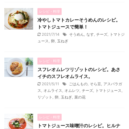
レシピ・料理
冷やしトマトカレーそうめんのレシピ。
トマトジュースで簡単！
2021/7/14
そうめん
,
なす
,
チーズ
,
トマトジ
ュース
,
卵
,
玉ねぎ
レシピ・料理
スフレオムレツリゾットのレシピ。あさ
イチのスフレオムライス。
2021/5/11
ごはんもの
,
そら豆
,
アスパラガ
ス
,
オムライス
,
オムレツ
,
チーズ
,
トマトジュース
,
リゾット
,
卵
,
玉ねぎ
,
菜の花
レシピ・料理
トマトジュース味噌汁のレシピ。ヒルナ