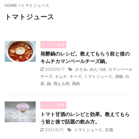
HOME
>
トマトジュース
トマトジュース
レシピ・料理
発酵鍋のレシピ。教えてもらう前と後の
キムチカマンベールチーズ鍋。
2020/6/17
ささみ
,
めんつゆ
,
カマンベール
チーズ
,
キムチ
,
チーズ
,
トマトジュース
,
漬物
,
白
菜
,
鍋
,
鶏もも肉
,
鶏肉
レシピ・料理
トマト甘酒のレシピと効果。教えてもら
う前と後で話題の飲み方。
2021/5/11
トマトジュース
,
甘酒