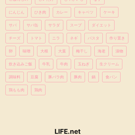
にんじん
ひき肉
カレー
キャベツ
ケーキ
サバ
サバ缶
サラダ
スープ
ダイエット
チーズ
トマト
ニラ
ネギ
パスタ
作り置き
卵
味噌
大根
大葉
梅干し
海老
漬物
炊き込みご飯
牛乳
牛肉
玉ねぎ
生クリーム
調味料
豆腐
豚バラ肉
豚肉
鍋
食パン
鶏もも肉
鶏肉
LIFE.net