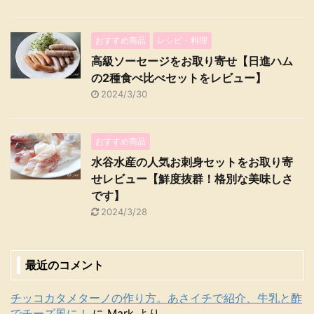
おすすめ商品
レシピ・料理
高級ソーセージをお取り寄せ【日進ハム
の2種食べ比べセットをレビュー】
2024/3/30
おすすめ商品
水谷水産の人気お刺身セットをお取り寄
せレビュー【鮮度抜群！格別な美味しさ
です】
2024/3/28
最近のコメント
チッコカタメターノの作り方。あさイチで紹介、牛乳と酢
でチーズ風に！
に
Mark
より