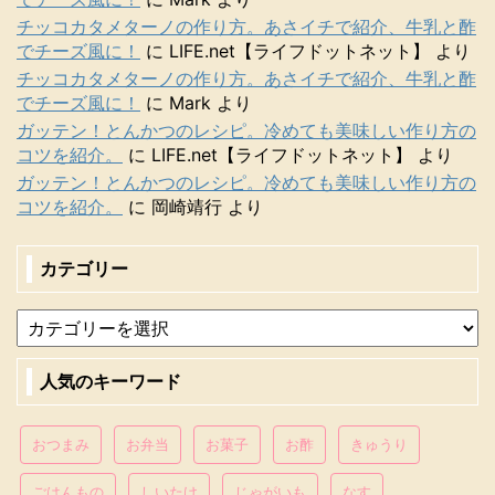
チッコカタメターノの作り方。あさイチで紹介、牛乳と酢
でチーズ風に！
に
LIFE.net【ライフドットネット】
より
チッコカタメターノの作り方。あさイチで紹介、牛乳と酢
でチーズ風に！
に
Mark
より
ガッテン！とんかつのレシピ。冷めても美味しい作り方の
コツを紹介。
に
LIFE.net【ライフドットネット】
より
ガッテン！とんかつのレシピ。冷めても美味しい作り方の
コツを紹介。
に
岡崎靖行
より
カテゴリー
人気のキーワード
おつまみ
お弁当
お菓子
お酢
きゅうり
ごはんもの
しいたけ
じゃがいも
なす