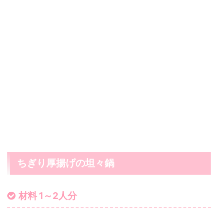
ちぎり厚揚げの坦々鍋
材料 1～2人分