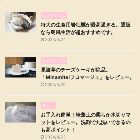
おすすめ商品
特大の生食用岩牡蠣が最高過ぎる。通販
なら島風生活が超おすすめです。
2024/4/24
おすすめ商品
見波亭のチーズケーキが絶品。
「Minamiteiフロマージュ」をレビュー。
2024/4/29
暮らし
お手入れ簡単！珪藻土の柔らか水切りマ
ットをレビュー。洗剤で丸洗いできるの
も高ポイント！
2024/4/23