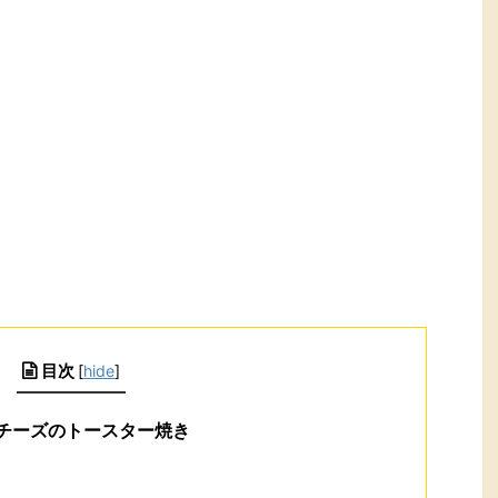
目次
[
hide
]
チーズのトースター焼き