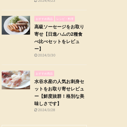
2024/4/23
おすすめ商品
レシピ・料理
高級ソーセージをお取り
寄せ【日進ハムの2種食
べ比べセットをレビュ
ー】
2024/3/30
おすすめ商品
水谷水産の人気お刺身セ
ットをお取り寄せレビュ
ー【鮮度抜群！格別な美
味しさです】
2024/3/28