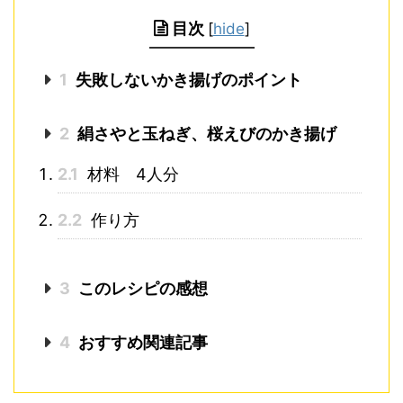
目次
[
hide
]
1
失敗しないかき揚げのポイント
2
絹さやと玉ねぎ、桜えびのかき揚げ
2.1
材料 4人分
2.2
作り方
3
このレシピの感想
4
おすすめ関連記事