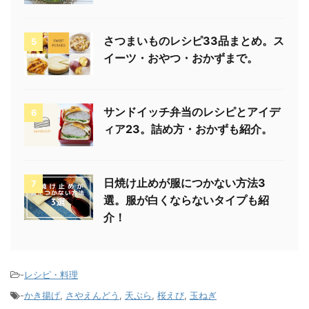
さつまいものレシピ33品まとめ。ス
5
イーツ・おやつ・おかずまで。
サンドイッチ弁当のレシピとアイデ
6
ィア23。詰め方・おかずも紹介。
日焼け止めが服につかない方法3
7
選。服が白くならないタイプも紹
介！
-
レシピ・料理
-
かき揚げ
,
さやえんどう
,
天ぷら
,
桜えび
,
玉ねぎ