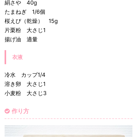
絹さや 40g
たまねぎ 1/6個
桜えび（乾燥） 15g
片栗粉 大さじ1
揚げ油 適量
衣液
冷水 カップ1/4
溶き卵 大さじ1
小麦粉 大さじ3
作り方