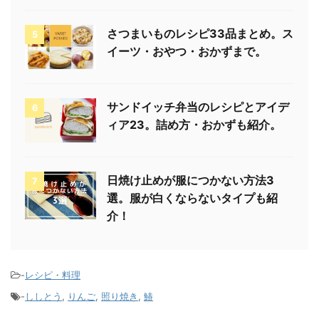
さつまいものレシピ33品まとめ。ス
5
イーツ・おやつ・おかずまで。
サンドイッチ弁当のレシピとアイデ
6
ィア23。詰め方・おかずも紹介。
日焼け止めが服につかない方法3
7
選。服が白くならないタイプも紹
介！
-
レシピ・料理
-
ししとう
,
りんご
,
照り焼き
,
鰆