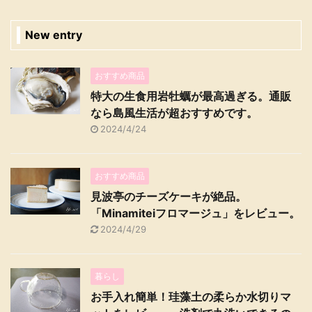
New entry
おすすめ商品
特大の生食用岩牡蠣が最高過ぎる。通販
なら島風生活が超おすすめです。
2024/4/24
おすすめ商品
見波亭のチーズケーキが絶品。
「Minamiteiフロマージュ」をレビュー。
2024/4/29
暮らし
お手入れ簡単！珪藻土の柔らか水切りマ