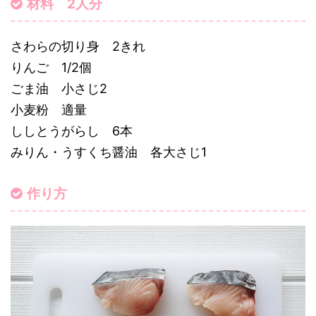
材料 2人分
さわらの切り身 2きれ
りんご 1/2個
ごま油 小さじ2
小麦粉 適量
ししとうがらし 6本
みりん・うすくち醤油 各大さじ1
作り方