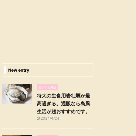
New entry
おすすめ商品
特大の生食用岩牡蠣が最
高過ぎる。通販なら島風
生活が超おすすめです。
2024/4/24