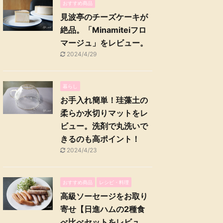
おすすめ商品
見波亭のチーズケーキが
絶品。「Minamiteiフロ
マージュ」をレビュー。
2024/4/29
暮らし
お手入れ簡単！珪藻土の
柔らか水切りマットをレ
ビュー。洗剤で丸洗いで
きるのも高ポイント！
2024/4/23
おすすめ商品
レシピ・料理
高級ソーセージをお取り
寄せ【日進ハムの2種食
べ比べセットをレビュ