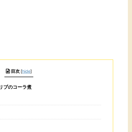
目次
[
hide
]
リブのコーラ煮