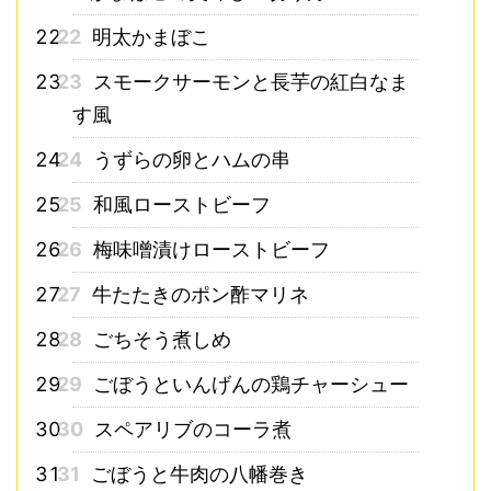
22
明太かまぼこ
23
スモークサーモンと長芋の紅白なま
す風
24
うずらの卵とハムの串
25
和風ローストビーフ
26
梅味噌漬けローストビーフ
27
牛たたきのポン酢マリネ
28
ごちそう煮しめ
29
ごぼうといんげんの鶏チャーシュー
30
スペアリブのコーラ煮
31
ごぼうと牛肉の八幡巻き