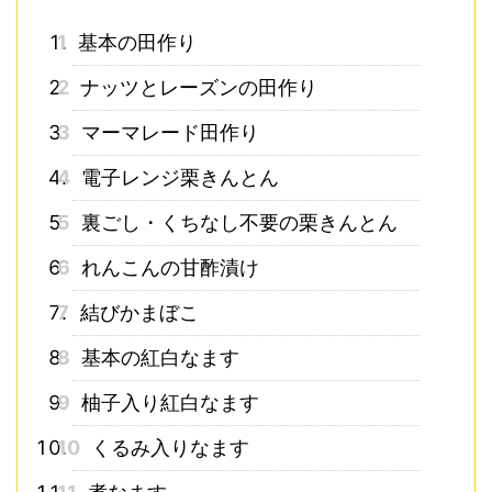
1
基本の田作り
2
ナッツとレーズンの田作り
3
マーマレード田作り
4
電子レンジ栗きんとん
5
裏ごし・くちなし不要の栗きんとん
6
れんこんの甘酢漬け
7
結びかまぼこ
8
基本の紅白なます
9
柚子入り紅白なます
10
くるみ入りなます