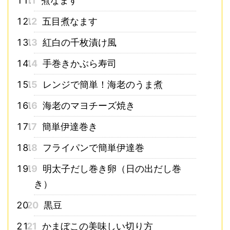
11
煮なます
12
五目煮なます
13
紅白の千枚漬け風
14
手巻きかぶら寿司
15
レンジで簡単！海老のうま煮
16
海老のマヨチーズ焼き
17
簡単伊達巻き
18
フライパンで簡単伊達巻
19
明太子だし巻き卵（日の出だし巻
き）
20
黒豆
21
かまぼこの美味しい切り方