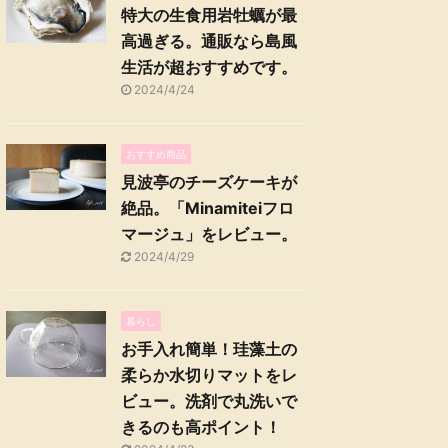
特大の生食用岩牡蠣が最
高過ぎる。通販なら島風
生活が超おすすめです。
2024/4/24
おすすめ商品
見波亭のチーズケーキが
絶品。「Minamiteiフロ
マージュ」をレビュー。
2024/4/29
暮らし
お手入れ簡単！珪藻土の
柔らか水切りマットをレ
ビュー。洗剤で丸洗いで
きるのも高ポイント！