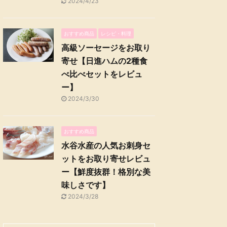
2024/4/23
おすすめ商品
レシピ・料理
高級ソーセージをお取り
寄せ【日進ハムの2種食
べ比べセットをレビュ
ー】
2024/3/30
おすすめ商品
水谷水産の人気お刺身セ
ットをお取り寄せレビュ
ー【鮮度抜群！格別な美
味しさです】
2024/3/28