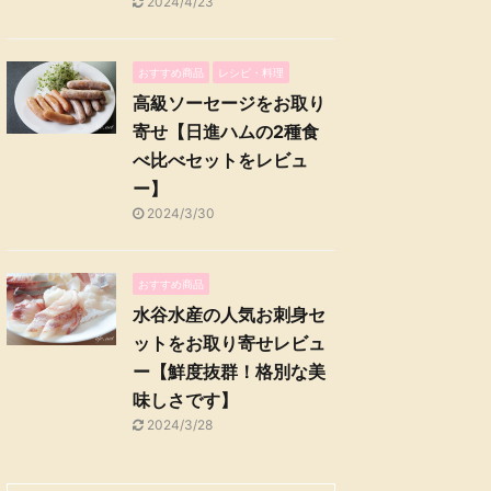
2024/4/23
おすすめ商品
レシピ・料理
高級ソーセージをお取り
寄せ【日進ハムの2種食
べ比べセットをレビュ
ー】
2024/3/30
おすすめ商品
水谷水産の人気お刺身セ
ットをお取り寄せレビュ
ー【鮮度抜群！格別な美
味しさです】
2024/3/28