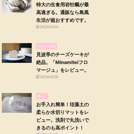
特大の生食用岩牡蠣が最
高過ぎる。通販なら島風
生活が超おすすめです。
2024/4/24
おすすめ商品
見波亭のチーズケーキが
絶品。「Minamiteiフロ
マージュ」をレビュー。
2024/4/29
暮らし
お手入れ簡単！珪藻土の
柔らか水切りマットをレ
ビュー。洗剤で丸洗いで
きるのも高ポイント！