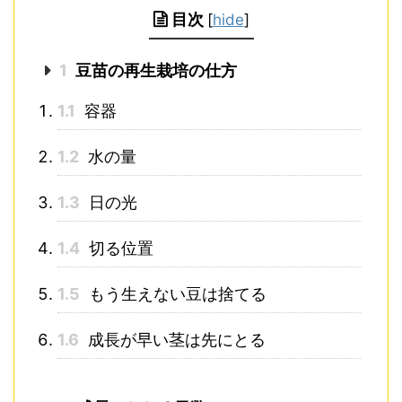
目次
[
hide
]
1
豆苗の再生栽培の仕方
1.1
容器
1.2
水の量
1.3
日の光
1.4
切る位置
1.5
もう生えない豆は捨てる
1.6
成長が早い茎は先にとる