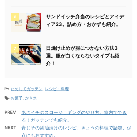
サンドイッチ弁当のレシピとアイデ
6
ィア23。詰め方・おかずも紹介。
日焼け止めが服につかない方法3
7
選。服が白くならないタイプも紹
介！
-
ためしてガッテン
,
レシピ・料理
-
お菓子
,
かき氷
PREV
あさイチのスロージョギングのやり方。室内ででき
る！ガッテンでも紹介。
NEXT
青じその醤油漬けのレシピ。きょうの料理で話題、保
存にもおすすめ。