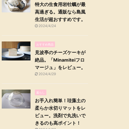
特大の生食用岩牡蠣が最
高過ぎる。通販なら島風
生活が超おすすめです。
2024/4/24
おすすめ商品
見波亭のチーズケーキが
絶品。「Minamiteiフロ
マージュ」をレビュー。
2024/4/29
暮らし
お手入れ簡単！珪藻土の
柔らか水切りマットをレ
ビュー。洗剤で丸洗いで
きるのも高ポイント！