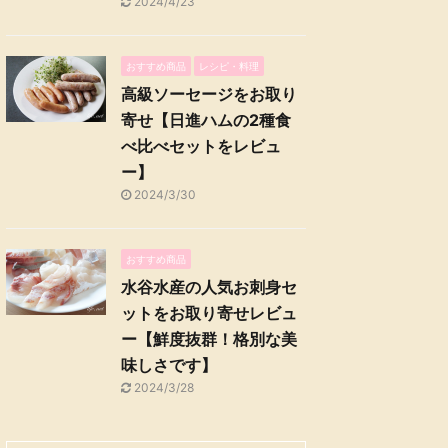
2024/4/23
おすすめ商品
レシピ・料理
高級ソーセージをお取り
寄せ【日進ハムの2種食
べ比べセットをレビュ
ー】
2024/3/30
おすすめ商品
水谷水産の人気お刺身セ
ットをお取り寄せレビュ
ー【鮮度抜群！格別な美
味しさです】
2024/3/28