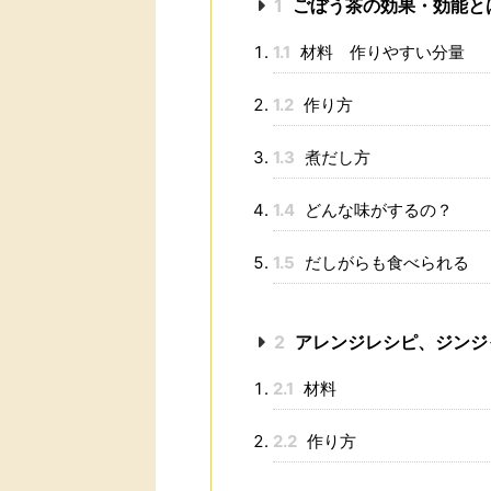
1
ごぼう茶の効果・効能と
1.1
材料 作りやすい分量
1.2
作り方
1.3
煮だし方
1.4
どんな味がするの？
1.5
だしがらも食べられる
2
アレンジレシピ、ジンジ
2.1
材料
2.2
作り方