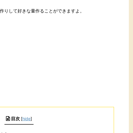
作りして好きな量作ることができますよ。
目次
[
hide
]