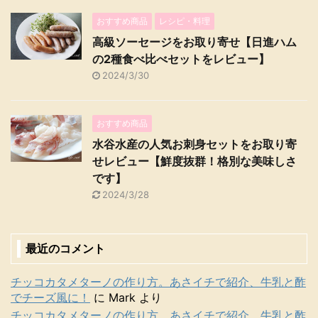
おすすめ商品
レシピ・料理
高級ソーセージをお取り寄せ【日進ハム
の2種食べ比べセットをレビュー】
2024/3/30
おすすめ商品
水谷水産の人気お刺身セットをお取り寄
せレビュー【鮮度抜群！格別な美味しさ
です】
2024/3/28
最近のコメント
チッコカタメターノの作り方。あさイチで紹介、牛乳と酢
でチーズ風に！
に
Mark
より
チッコカタメターノの作り方。あさイチで紹介、牛乳と酢