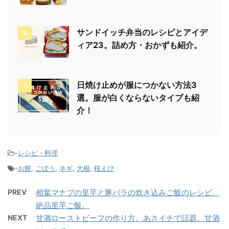
サンドイッチ弁当のレシピとアイデ
6
ィア23。詰め方・おかずも紹介。
日焼け止めが服につかない方法3
7
選。服が白くならないタイプも紹
介！
-
レシピ・料理
-
お餅
,
ごぼう
,
ネギ
,
大根
,
桜えび
PREV
相葉マナブの里芋と豚バラの炊き込みご飯のレシピ。
絶品里芋ご飯。
NEXT
甘酒ローストビーフの作り方。あさイチで話題、甘酒