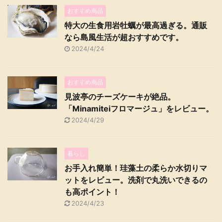
おすすめ商品
特大の生食用岩牡蠣が最高過ぎる。通販
なら島風生活が超おすすめです。
2024/4/24
おすすめ商品
見波亭のチーズケーキが絶品。
「Minamiteiフロマージュ」をレビュー。
2024/4/29
暮らし
お手入れ簡単！珪藻土の柔らか水切りマ
ットをレビュー。洗剤で丸洗いできるの
も高ポイント！
2024/4/23