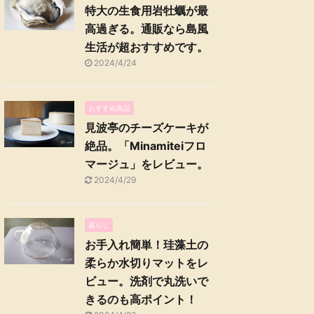
特大の生食用岩牡蠣が最
高過ぎる。通販なら島風
生活が超おすすめです。
2024/4/24
おすすめ商品
見波亭のチーズケーキが
絶品。「Minamiteiフロ
マージュ」をレビュー。
2024/4/29
暮らし
お手入れ簡単！珪藻土の
柔らか水切りマットをレ
ビュー。洗剤で丸洗いで
きるのも高ポイント！