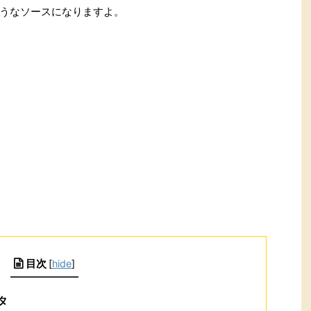
うなソースになりますよ。
目次
[
hide
]
タ