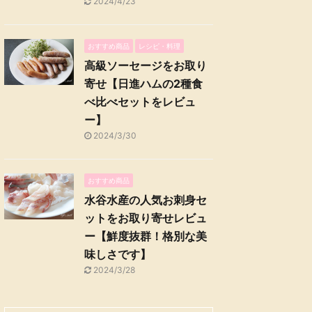
2024/4/23
おすすめ商品
レシピ・料理
高級ソーセージをお取り
寄せ【日進ハムの2種食
べ比べセットをレビュ
ー】
2024/3/30
おすすめ商品
水谷水産の人気お刺身セ
ットをお取り寄せレビュ
ー【鮮度抜群！格別な美
味しさです】
2024/3/28