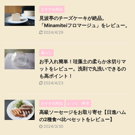
おすすめ商品
見波亭のチーズケーキが絶品。
「Minamiteiフロマージュ」をレビュー。
2024/4/29
暮らし
お手入れ簡単！珪藻土の柔らか水切りマ
ットをレビュー。洗剤で丸洗いできるの
も高ポイント！
2024/4/23
おすすめ商品
レシピ・料理
高級ソーセージをお取り寄せ【日進ハム
の2種食べ比べセットをレビュー】
2024/3/30