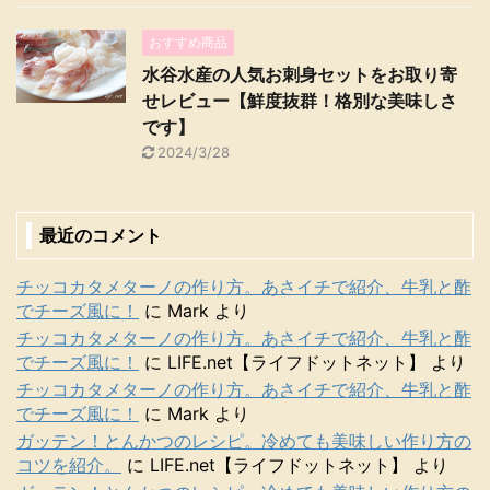
おすすめ商品
水谷水産の人気お刺身セットをお取り寄
せレビュー【鮮度抜群！格別な美味しさ
です】
2024/3/28
最近のコメント
チッコカタメターノの作り方。あさイチで紹介、牛乳と酢
でチーズ風に！
に
Mark
より
チッコカタメターノの作り方。あさイチで紹介、牛乳と酢
でチーズ風に！
に
LIFE.net【ライフドットネット】
より
チッコカタメターノの作り方。あさイチで紹介、牛乳と酢
でチーズ風に！
に
Mark
より
ガッテン！とんかつのレシピ。冷めても美味しい作り方の
コツを紹介。
に
LIFE.net【ライフドットネット】
より