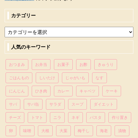
カテゴリー
人気のキーワード
おつまみ
お弁当
お菓子
お酢
きゅうり
ごはんもの
しいたけ
じゃがいも
なす
にんじん
ひき肉
カレー
キャベツ
ケーキ
サバ
サバ缶
サラダ
スープ
ダイエット
チーズ
トマト
ニラ
ネギ
パスタ
作り置き
卵
味噌
大根
大葉
梅干し
海老
漬物