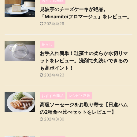
おすすめ商品
見波亭のチーズケーキが絶品。
「Minamiteiフロマージュ」をレビュー。
2024/4/29
暮らし
お手入れ簡単！珪藻土の柔らか水切りマ
ットをレビュー。洗剤で丸洗いできるの
も高ポイント！
2024/4/23
おすすめ商品
レシピ・料理
高級ソーセージをお取り寄せ【日進ハム
の2種食べ比べセットをレビュー】
2024/3/30