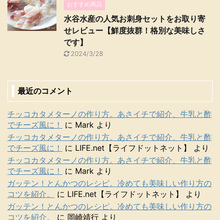
おすすめ商品
水谷水産の人気お刺身セットをお取り寄
せレビュー【鮮度抜群！格別な美味しさ
です】
2024/3/28
最近のコメント
チッコカタメターノの作り方。あさイチで紹介、牛乳と酢
でチーズ風に！
に
Mark
より
チッコカタメターノの作り方。あさイチで紹介、牛乳と酢
でチーズ風に！
に
LIFE.net【ライフドットネット】
より
チッコカタメターノの作り方。あさイチで紹介、牛乳と酢
でチーズ風に！
に
Mark
より
ガッテン！とんかつのレシピ。冷めても美味しい作り方の
コツを紹介。
に
LIFE.net【ライフドットネット】
より
ガッテン！とんかつのレシピ。冷めても美味しい作り方の
コツを紹介。
に
岡崎靖行
より