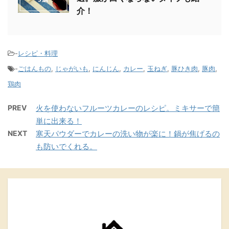
介！
-
レシピ・料理
-
ごはんもの
,
じゃがいも
,
にんじん
,
カレー
,
玉ねぎ
,
豚ひき肉
,
豚肉
,
鶏肉
PREV
火を使わないフルーツカレーのレシピ。ミキサーで簡
単に出来る！
NEXT
寒天パウダーでカレーの洗い物が楽に！鍋が焦げるの
も防いでくれる。