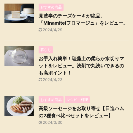
おすすめ商品
見波亭のチーズケーキが絶品。
「Minamiteiフロマージュ」をレビュー。
2024/4/29
暮らし
お手入れ簡単！珪藻土の柔らか水切りマ
ットをレビュー。洗剤で丸洗いできるの
も高ポイント！
2024/4/23
おすすめ商品
レシピ・料理
高級ソーセージをお取り寄せ【日進ハム
の2種食べ比べセットをレビュー】
2024/3/30