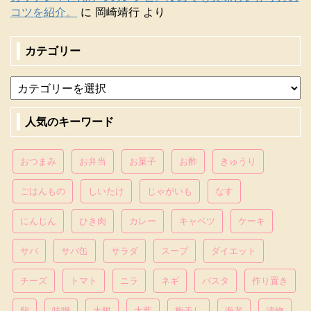
コツを紹介。
に
岡崎靖行
より
カテゴリー
人気のキーワード
おつまみ
お弁当
お菓子
お酢
きゅうり
ごはんもの
しいたけ
じゃがいも
なす
にんじん
ひき肉
カレー
キャベツ
ケーキ
サバ
サバ缶
サラダ
スープ
ダイエット
チーズ
トマト
ニラ
ネギ
パスタ
作り置き
卵
味噌
大根
大葉
梅干し
海老
漬物