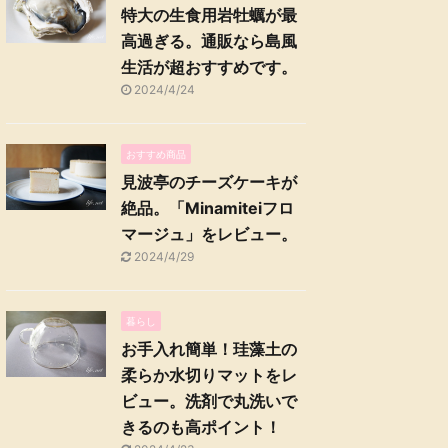
特大の生食用岩牡蠣が最
高過ぎる。通販なら島風
生活が超おすすめです。
2024/4/24
おすすめ商品
見波亭のチーズケーキが
絶品。「Minamiteiフロ
マージュ」をレビュー。
2024/4/29
暮らし
お手入れ簡単！珪藻土の
柔らか水切りマットをレ
ビュー。洗剤で丸洗いで
きるのも高ポイント！