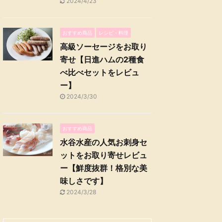
2024/4/23
おすすめ商品
レシピ・料理
高級ソーセージをお取り
寄せ【日進ハムの2種食
べ比べセットをレビュ
ー】
2024/3/30
おすすめ商品
水谷水産の人気お刺身セ
ットをお取り寄せレビュ
ー【鮮度抜群！格別な美
味しさです】
2024/3/28