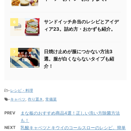
サンドイッチ弁当のレシピとアイデ
6
ィア23。詰め方・おかずも紹介。
日焼け止めが服につかない方法3
7
選。服が白くならないタイプも紹
介！
-
レシピ・料理
-
キャベツ
,
作り置き
,
常備菜
PREV
まな板のおすすめ商品4選！正しい洗い方除菌方法
も！
NEXT
乳酸キャベツとキウイのコールスローのレシピ。簡単