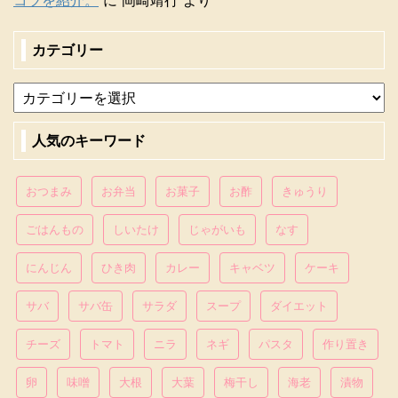
コツを紹介。
に
岡崎靖行
より
カテゴリー
人気のキーワード
おつまみ
お弁当
お菓子
お酢
きゅうり
ごはんもの
しいたけ
じゃがいも
なす
にんじん
ひき肉
カレー
キャベツ
ケーキ
サバ
サバ缶
サラダ
スープ
ダイエット
チーズ
トマト
ニラ
ネギ
パスタ
作り置き
卵
味噌
大根
大葉
梅干し
海老
漬物