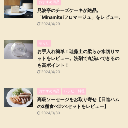
おすすめ商品
見波亭のチーズケーキが絶品。
「Minamiteiフロマージュ」をレビュー。
2024/4/29
暮らし
お手入れ簡単！珪藻土の柔らか水切りマ
ットをレビュー。洗剤で丸洗いできるの
も高ポイント！
2024/4/23
おすすめ商品
レシピ・料理
高級ソーセージをお取り寄せ【日進ハム
の2種食べ比べセットをレビュー】
2024/3/30