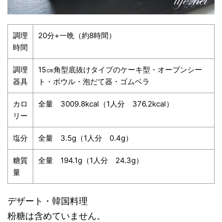
調理
20分+一晩（約8時間）
時間
調理
15㎝角型底抜けタイプのケーキ型・オーブンシー
器具
ト・ボウル・泡だて器・ゴムベラ
カロ
全量 3009.8kcal（1人分 376.2kcal）
リー
塩分
全量 3.5g（1人分 0.4g）
糖質
全量 194.1g（1人分 24.3g）
量
デザート・韓国料理
粉糖は含めていません。