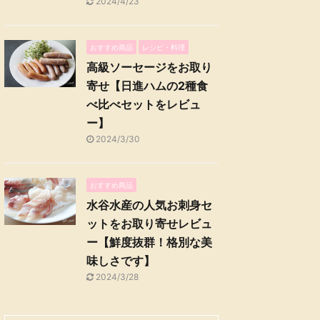
2024/4/23
おすすめ商品
レシピ・料理
高級ソーセージをお取り
寄せ【日進ハムの2種食
べ比べセットをレビュ
ー】
2024/3/30
おすすめ商品
水谷水産の人気お刺身セ
ットをお取り寄せレビュ
ー【鮮度抜群！格別な美
味しさです】
2024/3/28