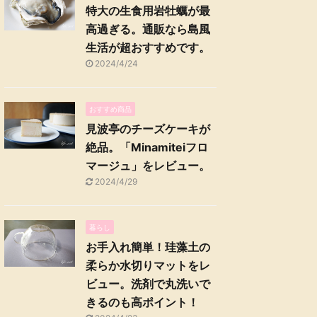
特大の生食用岩牡蠣が最
高過ぎる。通販なら島風
生活が超おすすめです。
2024/4/24
おすすめ商品
見波亭のチーズケーキが
絶品。「Minamiteiフロ
マージュ」をレビュー。
2024/4/29
暮らし
お手入れ簡単！珪藻土の
柔らか水切りマットをレ
ビュー。洗剤で丸洗いで
きるのも高ポイント！