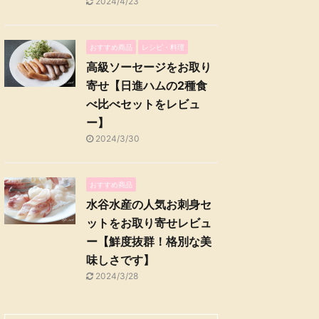
2024/4/23
おすすめ商品
レシピ・料理
高級ソーセージをお取り
寄せ【日進ハムの2種食
べ比べセットをレビュ
ー】
2024/3/30
おすすめ商品
水谷水産の人気お刺身セ
ットをお取り寄せレビュ
ー【鮮度抜群！格別な美
味しさです】
2024/3/28