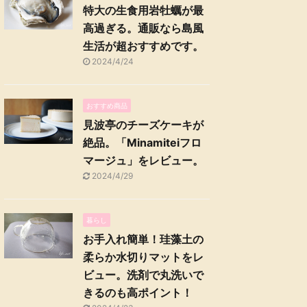
特大の生食用岩牡蠣が最
高過ぎる。通販なら島風
生活が超おすすめです。
2024/4/24
おすすめ商品
見波亭のチーズケーキが
絶品。「Minamiteiフロ
マージュ」をレビュー。
2024/4/29
暮らし
お手入れ簡単！珪藻土の
柔らか水切りマットをレ
ビュー。洗剤で丸洗いで
きるのも高ポイント！